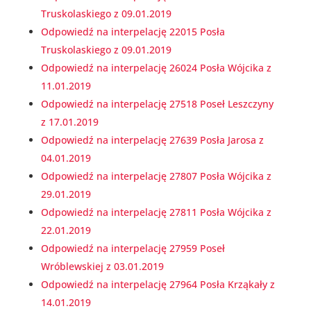
Truskolaskiego z 09.01.2019
Odpowiedź na interpelację 22015 Posła
Truskolaskiego z 09.01.2019
Odpowiedź na interpelację 26024 Posła Wójcika z
11.01.2019
Odpowiedź na interpelację 27518 Poseł Leszczyny
z 17.01.2019
Odpowiedź na interpelację 27639 Posła Jarosa z
04.01.2019
Odpowiedź na interpelację 27807 Posła Wójcika z
29.01.2019
Odpowiedź na interpelację 27811 Posła Wójcika z
22.01.2019
Odpowiedź na interpelację 27959 Poseł
Wróblewskiej z 03.01.2019
Odpowiedź na interpelację 27964 Posła Krząkały z
14.01.2019