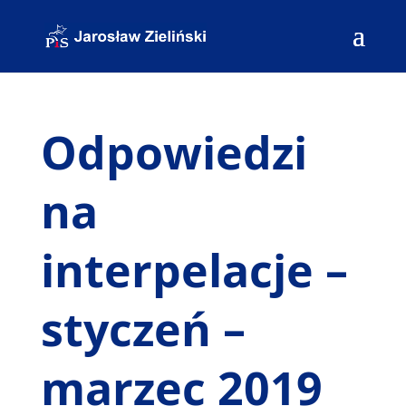
Odpowiedzi
na
interpelacje –
styczeń –
marzec 2019