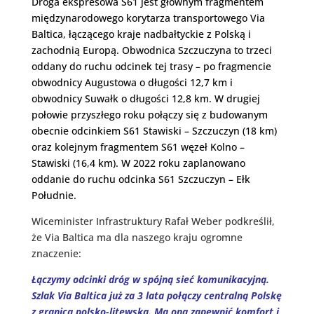
Droga ekspresowa S61 jest głównym fragmentem
międzynarodowego korytarza transportowego Via
Baltica, łączącego kraje nadbałtyckie z Polską i
zachodnią Europą. Obwodnica Szczuczyna to trzeci
oddany do ruchu odcinek tej trasy – po fragmencie
obwodnicy Augustowa o długości 12,7 km i
obwodnicy Suwałk o długości 12,8 km. W drugiej
połowie przyszłego roku połączy się z budowanym
obecnie odcinkiem S61 Stawiski – Szczuczyn (18 km)
oraz kolejnym fragmentem S61 węzeł Kolno –
Stawiski (16,4 km). W 2022 roku zaplanowano
oddanie do ruchu odcinka S61 Szczuczyn – Ełk
Południe.
Wiceminister Infrastruktury Rafał Weber podkreślił,
że Via Baltica ma dla naszego kraju ogromne
znaczenie:
Łączymy odcinki dróg w spójną sieć komunikacyjną.
Szlak Via Baltica już za 3 lata połączy centralną Polskę
z granicą polsko-litewską. Ma ona zapewnić komfort i