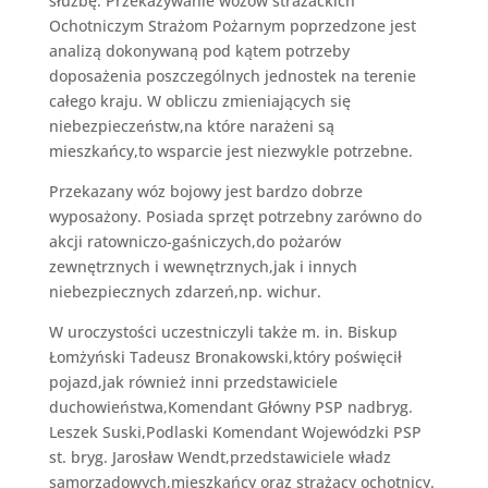
służbę. Przekazywanie wozów strażackich
Ochotniczym Strażom Pożarnym poprzedzone jest
analizą dokonywaną pod kątem potrzeby
doposażenia poszczególnych jednostek na terenie
całego kraju. W obliczu zmieniających się
niebezpieczeństw,na które narażeni są
mieszkańcy,to wsparcie jest niezwykle potrzebne.
Przekazany wóz bojowy jest bardzo dobrze
wyposażony. Posiada sprzęt potrzebny zarówno do
akcji ratowniczo-gaśniczych,do pożarów
zewnętrznych i wewnętrznych,jak i innych
niebezpiecznych zdarzeń,np. wichur.
W uroczystości uczestniczyli także m. in. Biskup
Łomżyński Tadeusz Bronakowski,który poświęcił
pojazd,jak również inni przedstawiciele
duchowieństwa,Komendant Główny PSP nadbryg.
Leszek Suski,Podlaski Komendant Wojewódzki PSP
st. bryg. Jarosław Wendt,przedstawiciele władz
samorządowych,mieszkańcy oraz strażacy ochotnicy.