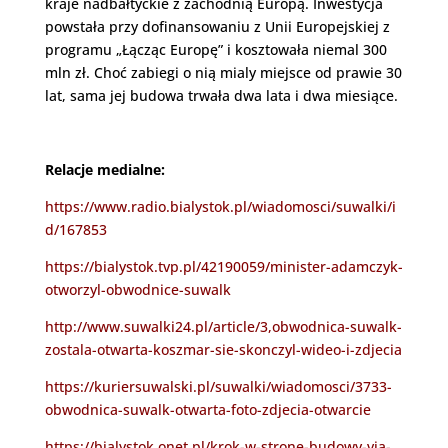
kraje nadbałtyckie z zachodnią Europą. Inwestycja
powstała przy dofinansowaniu z Unii Europejskiej z
programu „Łącząc Europę” i kosztowała niemal 300
mln zł. Choć zabiegi o nią mialy miejsce od prawie 30
lat, sama jej budowa trwała dwa lata i dwa miesiące.
Relacje medialne:
https://www.radio.bialystok.pl/wiadomosci/suwalki/i
d/167853
https://bialystok.tvp.pl/42190059/minister-adamczyk-
otworzyl-obwodnice-suwalk
http://www.suwalki24.pl/article/3,obwodnica-suwalk-
zostala-otwarta-koszmar-sie-skonczyl-wideo-i-zdjecia
https://kuriersuwalski.pl/suwalki/wiadomosci/3733-
obwodnica-suwalk-otwarta-foto-zdjecia-otwarcie
https://bialystok.onet.pl/krok-w-strone-budowy-via-