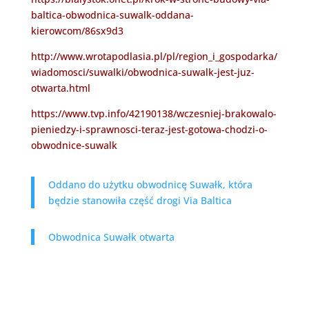
baltica-obwodnica-suwalk-oddana-
kierowcom/86sx9d3
http://www.wrotapodlasia.pl/pl/region_i_gospodarka/
wiadomosci/suwalki/obwodnica-suwalk-jest-juz-
otwarta.html
https://www.tvp.info/42190138/wczesniej-brakowalo-
pieniedzy-i-sprawnosci-teraz-jest-gotowa-chodzi-o-
obwodnice-suwalk
Oddano do użytku obwodnicę Suwałk, która
będzie stanowiła część drogi Via Baltica
Obwodnica Suwałk otwarta