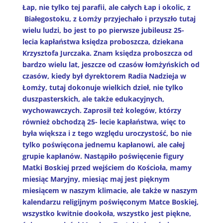
Łap, nie tylko tej parafii, ale całych Łap i okolic, z
Białegostoku, z Łomży przyjechało i przyszło tutaj
wielu ludzi, bo jest to po pierwsze jubileusz 25-
lecia kapłaństwa księdza proboszcza, dziekana
Krzysztofa Jurczaka. Znam księdza proboszcza od
bardzo wielu lat, jeszcze od czasów łomżyńskich od
czasów, kiedy był dyrektorem Radia Nadzieja w
Łomży, tutaj dokonuje wielkich dzieł, nie tylko
duszpasterskich, ale także edukacyjnych,
wychowawczych. Zaprosił też kolegów, którzy
również obchodzą 25- lecie kapłaństwa, więc to
była większa i z tego względu uroczystość, bo nie
tylko poświęcona jednemu kapłanowi, ale całej
grupie kapłanów. Nastąpiło poświęcenie figury
Matki Boskiej przed wejściem do Kościoła, mamy
miesiąc Maryjny, miesiąc maj jest pięknym
miesiącem w naszym klimacie, ale także w naszym
kalendarzu religijnym poświęconym Matce Boskiej,
wszystko kwitnie dookoła, wszystko jest piękne,