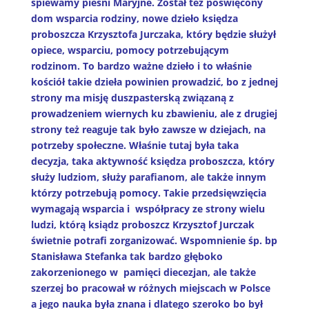
śpiewamy pieśni Maryjne. Został też poświęcony
dom wsparcia rodziny, nowe dzieło księdza
proboszcza Krzysztofa Jurczaka, który będzie służył
opiece, wsparciu, pomocy potrzebującym
rodzinom. To bardzo ważne dzieło i to właśnie
kościół takie dzieła powinien prowadzić, bo z jednej
strony ma misję duszpasterską związaną z
prowadzeniem wiernych ku zbawieniu, ale z drugiej
strony też reaguje tak było zawsze w dziejach, na
potrzeby społeczne. Właśnie tutaj była taka
decyzja, taka aktywność księdza proboszcza, który
służy ludziom, służy parafianom, ale także innym
którzy potrzebują pomocy. Takie przedsięwzięcia
wymagają wsparcia i współpracy ze strony wielu
ludzi, którą ksiądz proboszcz Krzysztof Jurczak
świetnie potrafi zorganizować.
Wspomnienie śp. bp
Stanisława Stefanka tak bardzo głęboko
zakorzenionego w pamięci diecezjan, ale także
szerzej bo pracował w różnych miejscach w Polsce
a jego nauka była znana i dlatego szeroko bo był