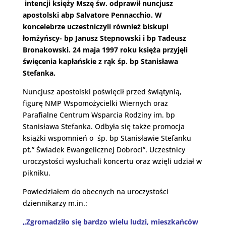
intencji księży Mszę św. odprawił nuncjusz
apostolski abp Salvatore Pennacchio. W
koncelebrze uczestniczyli również biskupi
łomżyńscy- bp Janusz Stepnowski i bp Tadeusz
Bronakowski. 24 maja 1997 roku księża przyjęli
święcenia kapłańskie z rąk śp. bp Stanisława
Stefanka.
Nuncjusz apostolski poświęcił przed świątynią,
figurę NMP Wspomożycielki Wiernych oraz
Parafialne Centrum Wsparcia Rodziny im. bp
Stanisława Stefanka. Odbyła się także promocja
książki wspomnień o śp. bp Stanisławie Stefanku
pt.” Świadek Ewangelicznej Dobroci”. Uczestnicy
uroczystości wysłuchali koncertu oraz wzięli udział w
pikniku.
Powiedziałem do obecnych na uroczystości
dziennikarzy m.in.:
„Zgromadziło się bardzo wielu ludzi, mieszkańców