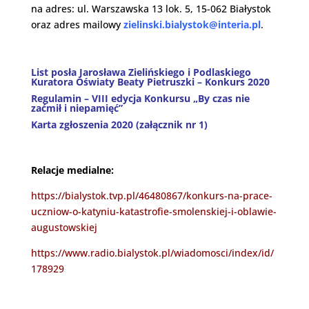
na adres: ul. Warszawska 13 lok. 5, 15-062 Białystok
oraz adres mailowy
zielinski.bialystok@interia.pl
.
List posła Jarosława Zielińskiego i Podlaskiego
Kuratora Oświaty Beaty Pietruszki – Konkurs 2020
Regulamin – VIII edycja Konkursu „By czas nie
zaćmił i niepamięć”
Karta zgłoszenia 2020 (załącznik nr 1)
Relacje medialne:
https://bialystok.tvp.pl/46480867/konkurs-na-prace-
uczniow-o-katyniu-katastrofie-smolenskiej-i-oblawie-
augustowskiej
https://www.radio.bialystok.pl/wiadomosci/index/id/
178929