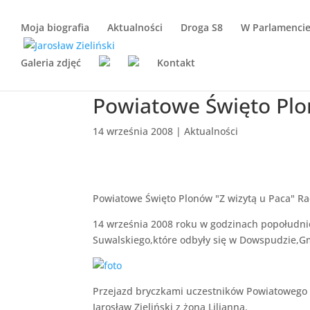
Moja biografia
Aktualności
Droga S8
W Parlamenci
Galeria zdjęć
Kontakt
Powiatowe Święto Pl
14 września 2008
|
Aktualności
Powiatowe Święto Plonów "Z wizytą u Paca" R
14 września 2008 roku w godzinach popołudni
Suwalskiego,które odbyły się w Dowspudzie,Gm
Przejazd bryczkami uczestników Powiatowego 
Jarosław Zieliński z żoną Lilianną.