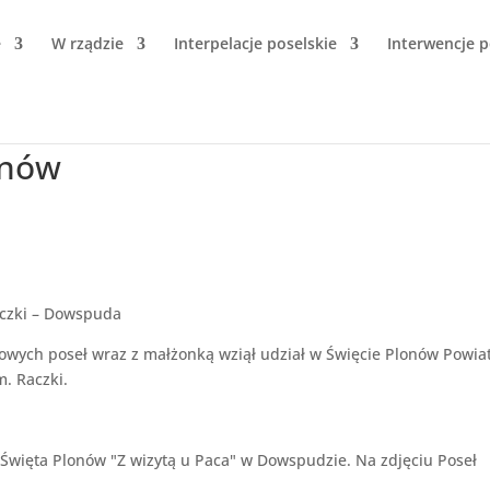
e
W rządzie
Interpelacje poselskie
Interwencje p
onów
aczki – Dowspuda
owych poseł wraz z małżonką wziął udział w Święcie Plonów Powia
. Raczki.
Święta Plonów "Z wizytą u Paca" w Dowspudzie. Na zdjęciu Poseł