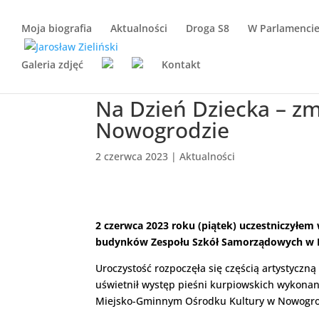
Moja biografia
Aktualności
Droga S8
W Parlamenci
Galeria zdjęć
Kontakt
Na Dzień Dziecka – z
Nowogrodzie
2 czerwca 2023
|
Aktualności
2 czerwca 2023 roku (piątek) uczestniczył
budynków Zespołu Szkół Samorządowych w No
Uroczystość rozpoczęła się częścią artystycz
uświetnił
występ pieśni kurpiowskich wykonan
Miejsko-Gminnym Ośrodku Kultury w Nowogrod