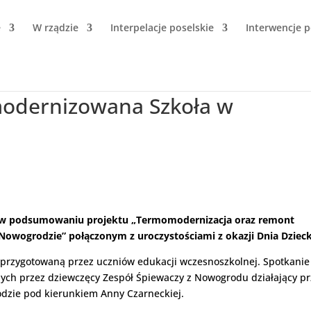
e
W rządzie
Interpelacje poselskie
Interwencje p
modernizowana Szkoła w
em w podsumowaniu projektu „Termomodernizacja oraz remont
wogrodzie” połączonym z uroczystościami z okazji Dnia Dziec
ną przygotowaną przez uczniów edukacji wczesnoszkolnej. Spotkanie
ych przez dziewczęcy Zespół Śpiewaczy z Nowogrodu działający pr
zie pod kierunkiem Anny Czarneckiej.