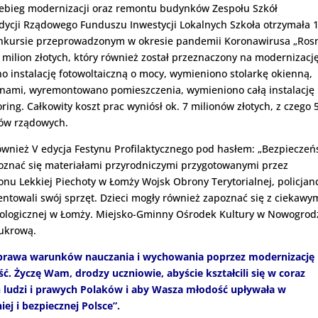
ebieg modernizacji oraz remontu budynków Zespołu Szkół
edycji Rządowego Funduszu Inwestycji Lokalnych Szkoła otrzymała 
 W konkursie przeprowadzonym w okresie pandemii Koronawirusa „Ros
milion złotych, który również został przeznaczony na modernizacj
o instalację fotowoltaiczną o mocy, wymieniono stolarkę okienną,
inami, wyremontowano pomieszczenia, wymieniono całą instalację
oring.
Całkowity koszt prac wyniósł ok. 7 milionów złotych, z czego 
ków rządowych.
również V edycja Festynu Profilaktycznego pod hasłem: „Bezpiecze
oznać się materiałami przyrodniczymi przygotowanymi przez
onu Lekkiej Piechoty w Łomży Wojsk Obrony Terytorialnej, policjan
ntowali swój sprzęt. Dzieci mogły również zapoznać się z ciekawy
miologicznej w Łomży. Miejsko-Gminny Ośrodek Kultury w Nowogrod
cukrową.
prawa warunków nauczania i wychowania poprzez modernizację
ć. Życzę Wam, drodzy uczniowie, abyście kształcili się w coraz
 ludzi i prawych Polaków i aby Wasza młodość upływała w
ej i bezpiecznej Polsce”.