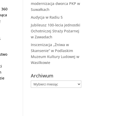
modernizacja dworca PKP w
1 360
Suwałkach
nąca
Audycja w Radiu 5
ę
Jubileusz 100-lecia jednostki
Ochotniczej Straży Pożarnej
w Zawadach
5
Inscenizacja „Żniwa w
Skansenie” w Podlaskim
ństwo
Muzeum Kultury Ludowej w
Wasilkowie
ci
m
Archiwum
zie
Archiwum