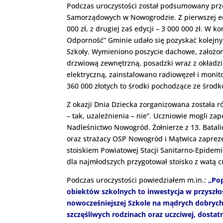
Podczas uroczystości został podsumowany prz
Samorządowych w Nowogrodzie.
Z pierwszej 
000 zł, z drugiej zaś edycji – 3 000 000 zł.
Odporność” Gminie udało się pozyskać kolejny 
Szkoły. Wymieniono poszycie dachowe, założon
drzwiową zewnętrzną, posadzki wraz z okładz
elektryczną, zainstalowano radiowęzeł i monit
360 000 złotych to środki pochodzące ze środ
Z okazji Dnia Dziecka zorganizowana została 
– tak, uzależnienia – nie”.
Uczniowie mogli zap
Nadleśnictwo Nowogród. Żołnierze z 13. Batali
oraz strażacy OSP Nowogród i Mątwica zapreze
stoiskiem Powiatowej Stacji Sanitarno-Epide
dla najmłodszych przygotował stoisko z watą 
Podczas uroczystości powiedziałem m.in.:
„Po
obiektów szkolnych to inwestycja w przyszłoś
nowocześniejszej Szkole na mądrych dobrych
szczęśliwych rodzinach oraz uczciwej, dostatni